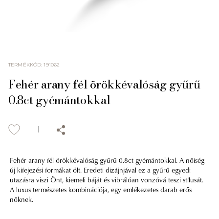
TERMÉKKÓD
:
191062
Fehér arany fél örökkévalóság gyűrű
0.8ct gyémántokkal
Fehér arany fél örökkévalóság gyűrű 0.8ct gyémántokkal. A nőiség
új kifejezési formákat ölt. Eredeti dizájnjával ez a gyűrű egyedi
utazásra viszi Önt, kiemeli báját és vibrálóan vonzóvá teszi stílusát.
A luxus természetes kombinációja, egy emlékezetes darab erős
nőknek.