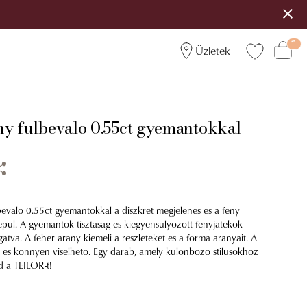
Üzletek
ny fulbevalo 0.55ct gyemantokkal
bevalo 0.55ct gyemantokkal a diszkret megjelenes es a feny
pul. A gyemantok tisztasag es kiegyensulyozott fenyjatekok
ogatva. A feher arany kiemeli a reszleteket es a forma aranyait. A
a es konnyen viselheto. Egy darab, amely kulonbozo stilusokhoz
zd a TEILOR-t!