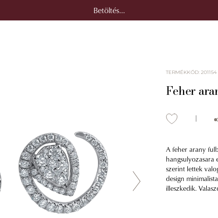
Betöltés...
TERMÉKKÓD
:
201154
Feher ara
A feher arany ful
hangsulyozasara e
szerint lettek val
design minimalist
illeszkedik. Valas