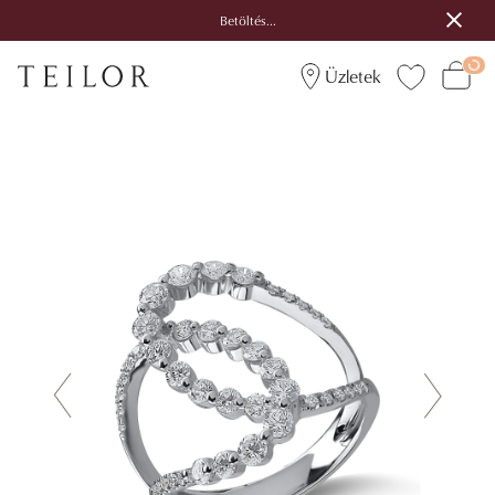
Betöltés...
Üzletek