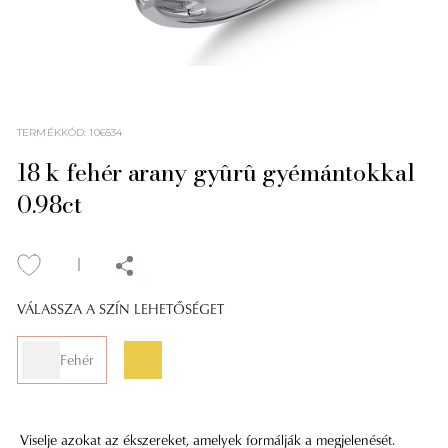
TERMÉKKÓD
:
106534
18 k fehér arany gyûrû gyémántokkal
0.98ct
VÁLASSZA A SZÍN LEHETŐSÉGET
Fehér
Viselje azokat az ékszereket, amelyek formálják a megjelenését.