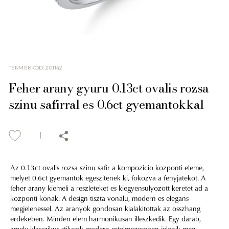
TERMÉKKÓD
:
201142
Feher arany gyuru 0.13ct ovalis rozsa
szinu safirral es 0.6ct gyemantokkal
Az 0.13ct ovalis rozsa szinu safir a kompozicio kozponti eleme,
melyet 0.6ct gyemantok egeszitenek ki, fokozva a fenyjatekot. A
feher arany kiemeli a reszleteket es kiegyensulyozott keretet ad a
kozponti konak. A design tiszta vonalu, modern es elegans
megjelenessel. Az aranyok gondosan kialakitottak az osszhang
erdekeben. Minden elem harmonikusan illeszkedik. Egy darab,
amely klasszikus stilusok modern ertelmezeseben jelenik meg.