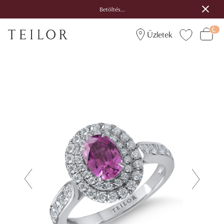
Betöltés...
Üzletek