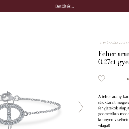
Betöltés...
TERMÉKKÓD
:
201277
Feher ara
0.27ct gy
A feher arany kar
strukturalt megjel
fenyjatekok alapja
geometrikus meda
konnyen viselheto.
vilagat!