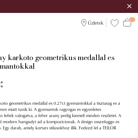
Üzletek
ny karkoto geometrikus medallal es
emantokkal
koto geometrikus medallal es 0.27ct gyemantokkal a tisztasag es a
enes miatt tunik ki. A gyemantok ragyogas es egyenletes
n lettek valogatva, a feher arany pedig kiemeli minden reszletet. A
l modern hangsulyt ad a kompozicionak. A design osszefuggo es
 Egy darab, amely kortars stilusokhoz illik. Fedezd fel a TEILOR