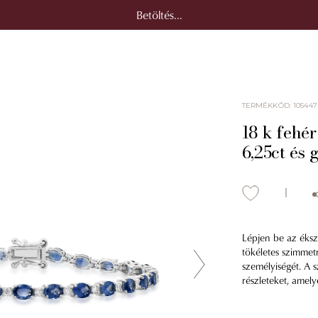
Betöltés...
TERMÉKKÓD
:
105447
18 k fehér
6,25ct és 
Lépjen be az éksz
tökéletes szimmet
személyiségét. A s
részleteket, amely