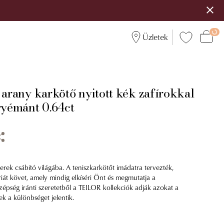
Üzletek
 arany karkötő nyitott kék zafírokkal
gyémánt 0.64ct
erek csábító világába. A teniszkarkötőt imádatra tervezték,
riát követ, amely mindig elkíséri Önt és megmutatja a
zépség iránti szeretetből a TEILOR kollekciók adják azokat a
ek a különbséget jelentik.