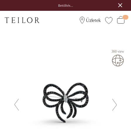
Betöltés...
Üzletek
360 view