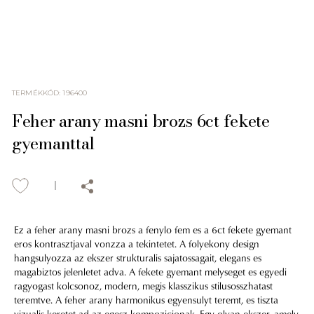
TERMÉKKÓD
:
196400
Feher arany masni brozs 6ct fekete
gyemanttal
Ez a feher arany masni brozs a fenylo fem es a 6ct fekete gyemant
eros kontrasztjaval vonzza a tekintetet. A folyekony design
hangsulyozza az ekszer strukturalis sajatossagait, elegans es
magabiztos jelenletet adva. A fekete gyemant melyseget es egyedi
ragyogast kolcsonoz, modern, megis klasszikus stilusosszhatast
teremtve. A feher arany harmonikus egyensulyt teremt, es tiszta
vizualis keretet ad az egesz kompozicionak. Egy olyan ekszer, amely