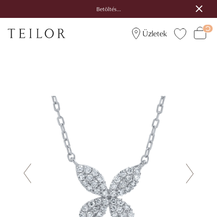
Betöltés...
Üzletek