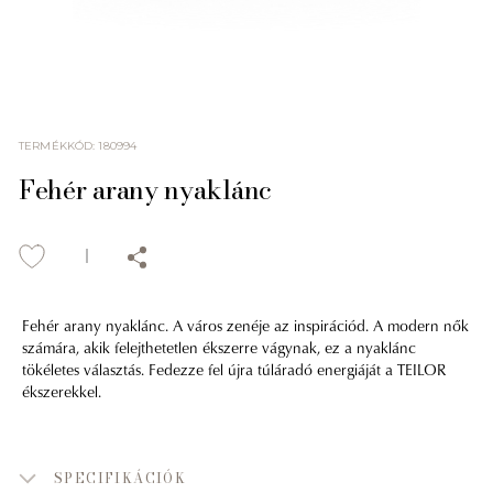
TERMÉKKÓD
:
180994
Fehér arany nyaklánc
Fehér arany nyaklánc. A város zenéje az inspirációd. A modern nők
számára, akik felejthetetlen ékszerre vágynak, ez a nyaklánc
tökéletes választás. Fedezze fel újra túláradó energiáját a TEILOR
ékszerekkel.
SPECIFIKÁCIÓK