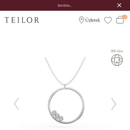
Betöltés...
Üzletek
360 view