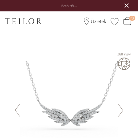
Betöltés...
Üzletek
360 view