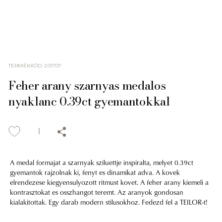
TERMÉKKÓD
:
201707
Feher arany szarnyas medalos
nyaklanc 0.39ct gyemantokkal
A medal formajat a szarnyak sziluettje inspiralta, melyet 0.39ct
gyemantok rajzolnak ki, fenyt es dinamikat adva. A kovek
elrendezese kiegyensulyozott ritmust kovet. A feher arany kiemeli a
kontrasztokat es osszhangot teremt. Az aranyok gondosan
kialakitottak. Egy darab modern stilusokhoz. Fedezd fel a TEILOR-t!