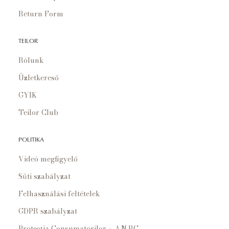
Return Form
TEILOR
Rólunk
Üzletkereső
GYIK
Teilor Club
POLITIKA
Videó megfigyelő
Süti szabályzat
Felhasználási feltételek
GDPR szabályzat
Protecția Consumatorilor – A.N.P.C.