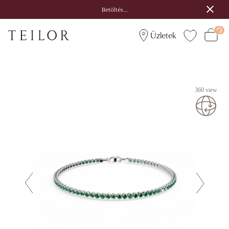
Betöltés...
Üzletek
360 view