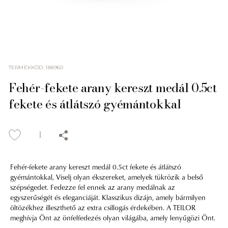
TERMÉKKÓD
:
188960
Fehér-fekete arany kereszt medál 0.5ct
fekete és átlátszó gyémántokkal
Fehér-fekete arany kereszt medál 0.5ct fekete és átlátszó
gyémántokkal, Viselj olyan ékszereket, amelyek tükrözik a belső
szépségedet. Fedezze fel ennek az arany medálnak az
egyszerűségét és eleganciáját. Klasszikus dizájn, amely bármilyen
öltözékhez illeszthető az extra csillogás érdekében. A TEILOR
meghívja Önt az önfelfedezés olyan világába, amely lenyűgözi Önt.