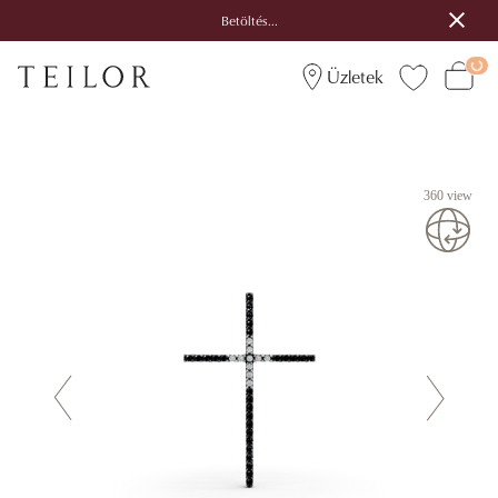
Betöltés...
Üzletek
360 view