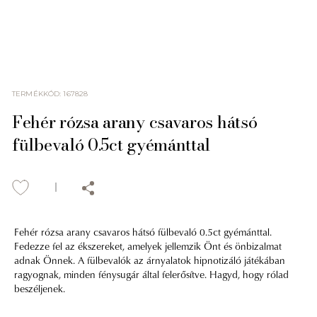
TERMÉKKÓD
:
167828
Fehér rózsa arany csavaros hátsó
fülbevaló 0.5ct gyémánttal
Fehér rózsa arany csavaros hátsó fülbevaló 0.5ct gyémánttal.
Fedezze fel az ékszereket, amelyek jellemzik Önt és önbizalmat
adnak Önnek. A fülbevalók az árnyalatok hipnotizáló játékában
ragyognak, minden fénysugár által felerősítve. Hagyd, hogy rólad
beszéljenek.