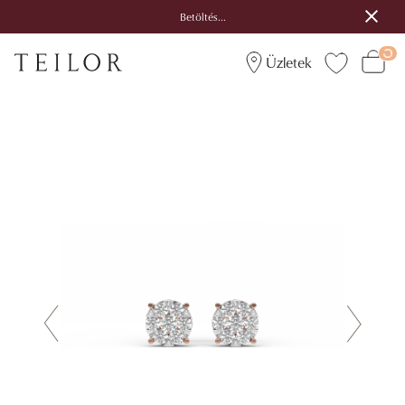
Betöltés...
Üzletek