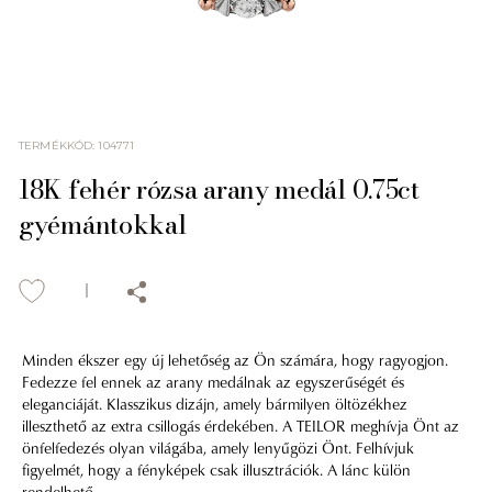
TERMÉKKÓD
:
104771
18K fehér rózsa arany medál 0.75ct
gyémántokkal
Minden ékszer egy új lehetőség az Ön számára, hogy ragyogjon.
Fedezze fel ennek az arany medálnak az egyszerűségét és
eleganciáját. Klasszikus dizájn, amely bármilyen öltözékhez
illeszthető az extra csillogás érdekében. A TEILOR meghívja Önt az
önfelfedezés olyan világába, amely lenyűgözi Önt. Felhívjuk
figyelmét, hogy a fényképek csak illusztrációk. A lánc külön
rendelhető.