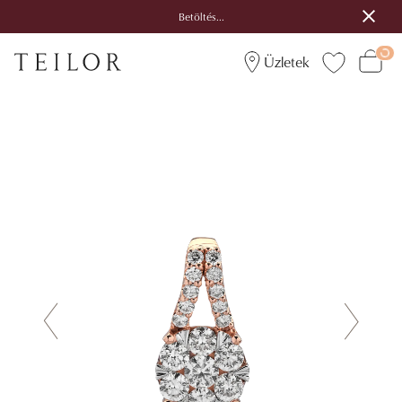
Betöltés...
Üzletek