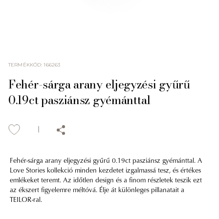
TERMÉKKÓD
:
166263
Fehér-sárga arany eljegyzési gyűrű
0.19ct pasziánsz gyémánttal
Fehér-sárga arany eljegyzési gyűrű 0.19ct pasziánsz gyémánttal. A
Love Stories kollekció minden kezdetet izgalmassá tesz, és értékes
emlékeket teremt. Az időtlen design és a finom részletek teszik ezt
az ékszert figyelemre méltóvá. Élje át különleges pillanatait a
TEILOR-ral.