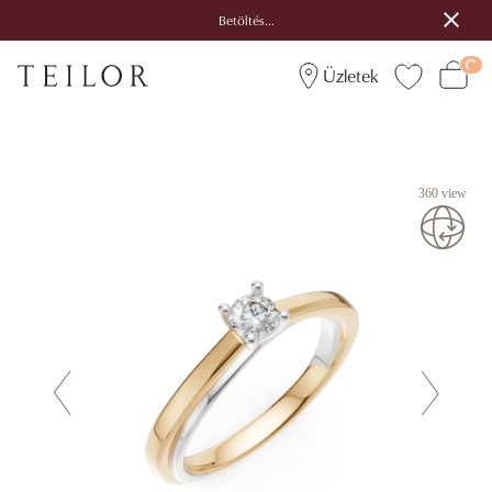
Betöltés...
Üzletek
360 view