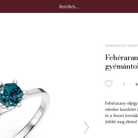
Betöltés...
TERMÉKKÓD
:
192087
Fehéraran
gyémánto
Fehérarany eljegy
minden kezdetet iz
és a finom formák 
Jelöld meg életed