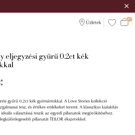
Üzletek
y eljegyzési gyűrű 0.2ct kék
kkal
zési gyűrű 0.2ct kék gyémántokkal. A Love Stories kollekció
galmassá tesz, és értékes emlékeket teremt. A klasszikus kialakítás
ideális választássá teszik az egyedi pillanatok megörökítéséhez.
 legkülönlegesebb pillanatát TEILOR ékszerekkel.