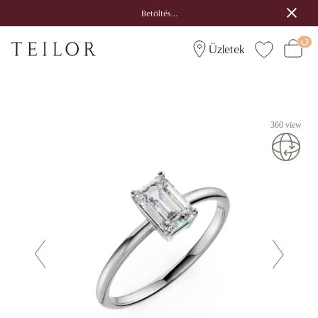
Betöltés...
Üzletek
360 view