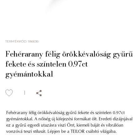
TERMÉKKÓD
:
186636
Fehérarany félig örökkévalóság gyűrű
fekete és színtelen 0.97ct
gyémántokkal
Fehérarany félig örökkévalóság gyűrű fekete és színtelen 0.97ct
gyémántokkal. A nőiség új kifejezési formákat ölt. Eredeti dizájnjával
ez a gyűrű egyedi utazásra viszi Önt, kiemeli báját és vibrálóan
vonzóvá teszi stílusát. Lépjen be a TEILOR csábító világába.