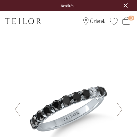
Betöltés...
Üzletek