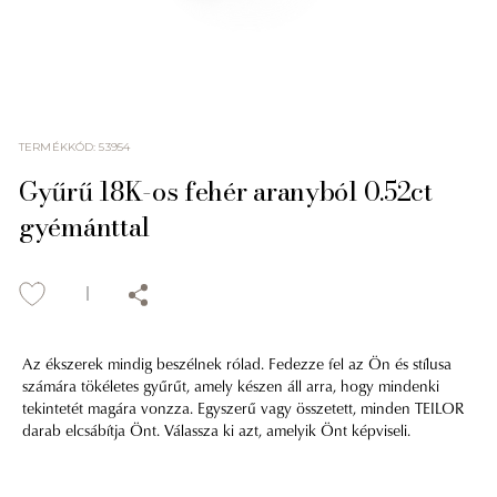
TERMÉKKÓD
:
53954
Gyűrű 18K-os fehér aranyból 0.52ct
gyémánttal
Az ékszerek mindig beszélnek rólad. Fedezze fel az Ön és stílusa
számára tökéletes gyűrűt, amely készen áll arra, hogy mindenki
tekintetét magára vonzza. Egyszerű vagy összetett, minden TEILOR
darab elcsábítja Önt. Válassza ki azt, amelyik Önt képviseli.