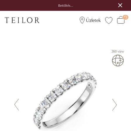
Betöltés...
Üzletek
360 view