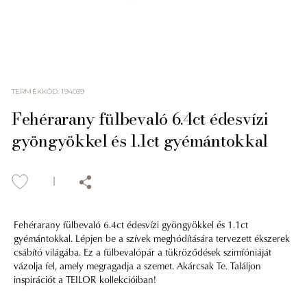
TERMÉKKÓD
:
194039
Fehérarany fülbevaló 6.4ct édesvízi
gyöngyökkel és 1.1ct gyémántokkal
Fehérarany fülbevaló 6.4ct édesvízi gyöngyökkel és 1.1ct
gyémántokkal. Lépjen be a szívek meghódítására tervezett ékszerek
csábító világába. Ez a fülbevalópár a tükröződések szimfóniáját
vázolja fel, amely megragadja a szemet. Akárcsak Te. Találjon
inspirációt a TEILOR kollekcióiban!