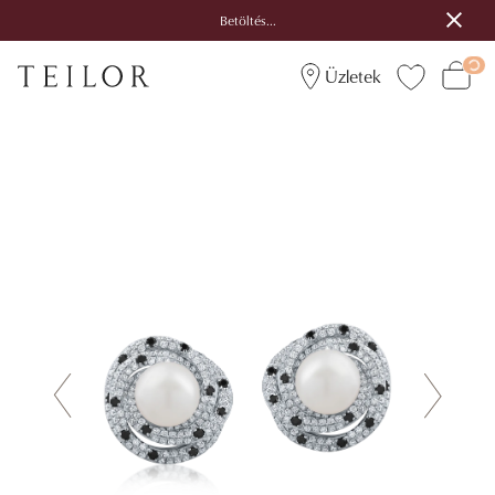
Betöltés...
Üzletek