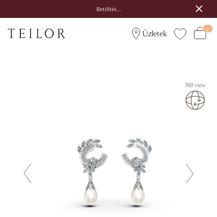
Betöltés...
Üzletek
360 view