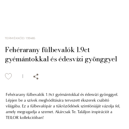
TERMÉKKÓD
:
193485
Fehérarany fülbevalók 1.9ct
gyémántokkal és édesvízi gyönggyel
Fehérarany fülbevalók 1.9ct gyémántokkal és édesvízi gyönggyel.
Lépjen be a szívek meghódítására tervezett ékszerek csábító
világába. Ez a fülbevalópár a tükröződések szimfóniáját vázolja fel,
amely megragadja a szemet. Akárcsak Te. Találjon inspirációt a
TEILOR kollekcióiban!