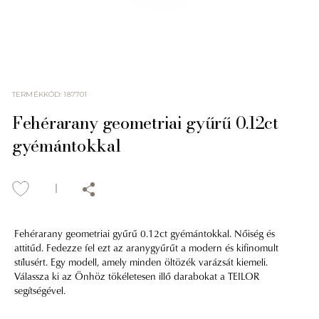
TERMÉKKÓD
:
187701
Fehérarany geometriai gyűrű 0.12ct
gyémántokkal
Fehérarany geometriai gyűrű 0.12ct gyémántokkal. Nőiség és
attitűd. Fedezze fel ezt az aranygyűrűt a modern és kifinomult
stílusért. Egy modell, amely minden öltözék varázsát kiemeli.
Válassza ki az Önhöz tökéletesen illő darabokat a TEILOR
segítségével.