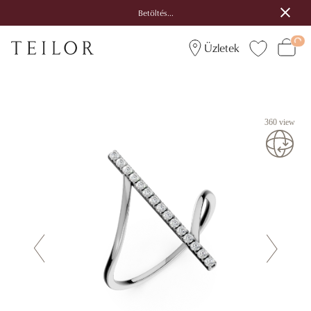
Betöltés...
Üzletek
360 view