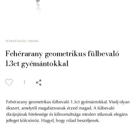
TERMÉKKÓD
:
190094
Fehérarany geometrikus fülbevaló
1.3ct gyémántokkal
Fehérarany geometrikus fülbevaló 1.3ct gyémántokkal. Viselj olyan
ékszert, amelytől magabiztosnak érzed magad. A fülbevaló
dizájnjának hitelessége és kifinomultsága minden stílusnak elegáns
jelleget kölcsönöz. Hagyd, hogy rólad beszéljenek.