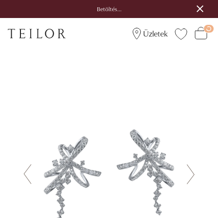
Betöltés...
Üzletek