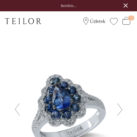
Betöltés...
Üzletek