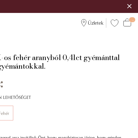
Üzletek
-os fehér aranyból 0,41ct gyémánttal
 gyémántokkal.
ÍN LEHETŐSÉGET
Fehér
errel arra invitáljuk Önt, hogy magabiztosan járjon, hogy minden