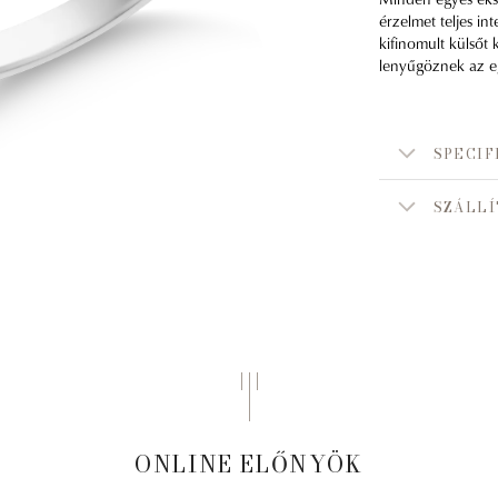
érzelmet teljes in
kifinomult külsőt
lenyűgöznek az egy
SPECIF
SZÁLLÍ
ONLINE ELŐNYÖK