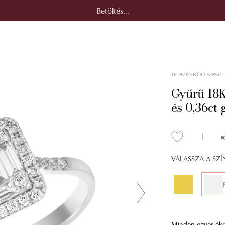
Betöltés...
TERMÉKKÓD
:
53850
Gyűrű 18K
és 0,36ct
VÁLASSZA A SZ
Minden egyes éksz