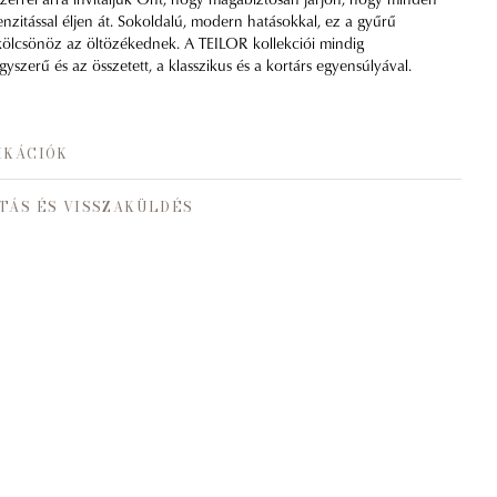
tenzitással éljen át. Sokoldalú, modern hatásokkal, ez a gyűrű
 kölcsönöz az öltözékednek. A TEILOR kollekciói mindig
szerű és az összetett, a klasszikus és a kortárs egyensúlyával.
IKÁCIÓK
TÁS ÉS VISSZAKÜLDÉS