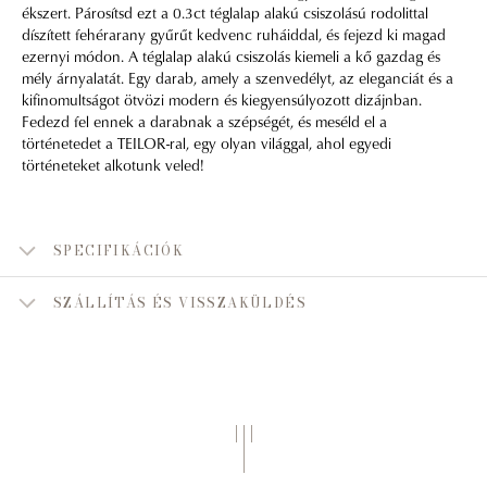
ékszert. Párosítsd ezt a 0.3ct téglalap alakú csiszolású rodolittal
díszített fehérarany gyűrűt kedvenc ruháiddal, és fejezd ki magad
ezernyi módon. A téglalap alakú csiszolás kiemeli a kő gazdag és
mély árnyalatát. Egy darab, amely a szenvedélyt, az eleganciát és a
kifinomultságot ötvözi modern és kiegyensúlyozott dizájnban.
Fedezd fel ennek a darabnak a szépségét, és meséld el a
történetedet a TEILOR-ral, egy olyan világgal, ahol egyedi
történeteket alkotunk veled!
SPECIFIKÁCIÓK
SZÁLLÍTÁS ÉS VISSZAKÜLDÉS