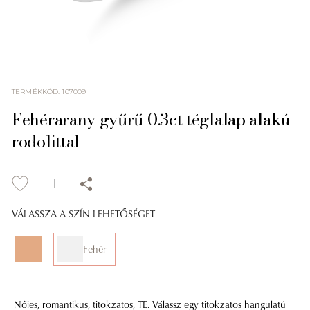
TERMÉKKÓD
:
107009
Fehérarany gyűrű 0.3ct téglalap alakú
rodolittal
VÁLASSZA A SZÍN LEHETŐSÉGET
Fehér
Nőies, romantikus, titokzatos, TE. Válassz egy titokzatos hangulatú