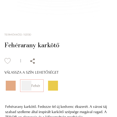
TERMÉKKÓD
:
153130
Fehérarany karkötő
VÁLASSZA A SZÍN LEHETŐSÉGET
Fehér
Fehérarany karkötő. Fedezze fel új kedvenc ékszerét. A városi táj
szabad szelleme által inspirált karkötő szépsége magával ragad. A
TEILOR az elegancia és a kifinomultság meghívója.