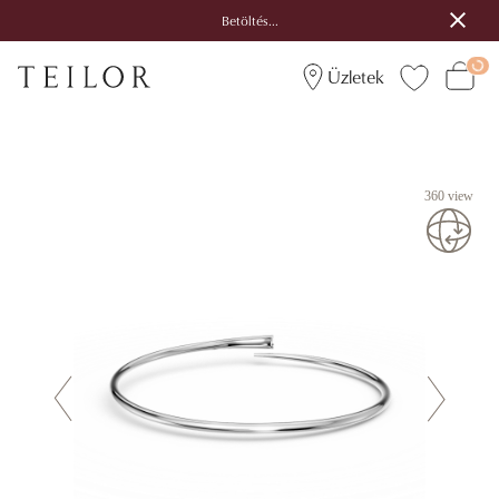
Betöltés...
Üzletek
360 view