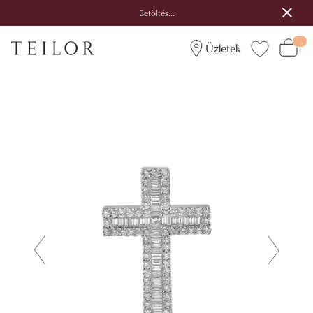
Betöltés...
Üzletek