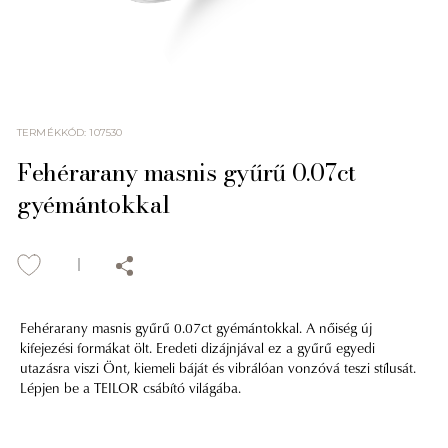
TERMÉKKÓD
:
107530
Fehérarany masnis gyűrű 0.07ct
gyémántokkal
Fehérarany masnis gyűrű 0.07ct gyémántokkal. A nőiség új
kifejezési formákat ölt. Eredeti dizájnjával ez a gyűrű egyedi
utazásra viszi Önt, kiemeli báját és vibrálóan vonzóvá teszi stílusát.
Lépjen be a TEILOR csábító világába.