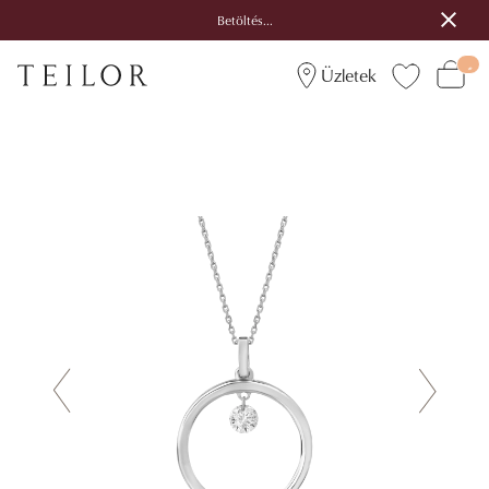
Betöltés...
Üzletek