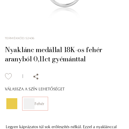
TERMÉKKÓD
:
52406
Nyaklánc medállal 18K-os fehér
aranyból 0,11ct gyémánttal
VÁLASSZA A SZÍN LEHETŐSÉGET
Fehér
Legyen káprázatos túl sok erőfeszítés nélkül. Ezzel a nyaklánccal