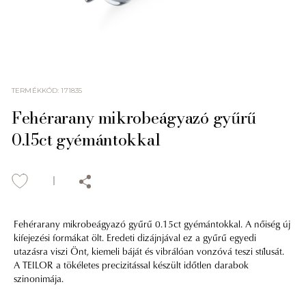
TERMÉKKÓD
:
171835
Fehérarany mikrobeágyazó gyűrű
0.15ct gyémántokkal
Fehérarany mikrobeágyazó gyűrű 0.15ct gyémántokkal. A nőiség új
kifejezési formákat ölt. Eredeti dizájnjával ez a gyűrű egyedi
utazásra viszi Önt, kiemeli báját és vibrálóan vonzóvá teszi stílusát.
A TEILOR a tökéletes precizitással készült időtlen darabok
szinonimája.