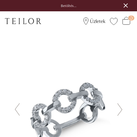
Betöltés...
Üzletek