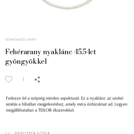
TERMÉKKÓD
:
181917
Fehérarany nyaklánc 45.54ct
gyöngyökkel
Fedezze fel a szépség minden aspektusát. Ez a nyaklánc az utolsó
simítás a hibátlan megjelenéshez, amely extra önbizalmat ad. Legyen
megállíthatatlan a TEILOR ékszerekkel.
SPECIFIKÁCIÓK