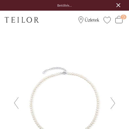
Betöltés...
Üzletek