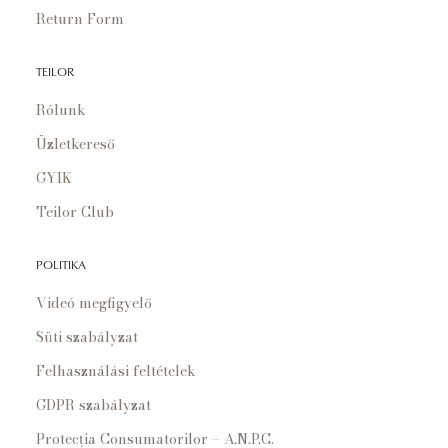
Return Form
TEILOR
Rólunk
Üzletkereső
GYIK
Teilor Club
POLITIKA
Videó megfigyelő
Süti szabályzat
Felhasználási feltételek
GDPR szabályzat
Protecția Consumatorilor – A.N.P.C.