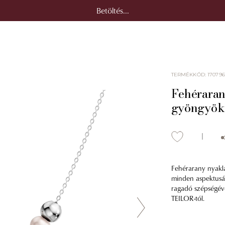
Betöltés...
TERMÉKKÓD
:
170796
Fehéraran
gyöngyök
Fehérarany nyaklá
minden aspektusá
ragadó szépségével
TEILOR-tól.