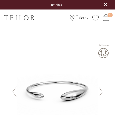
Betöltés...
Üzletek
360 view