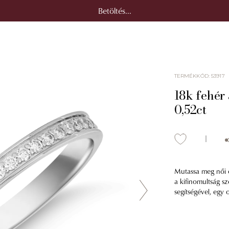
Betöltés...
TERMÉKKÓD
:
53917
18k fehér
0,52ct
Mutassa meg női o
a kifinomultság sz
segítségével, egy 