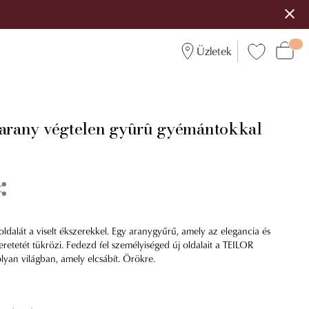
Üzletek
 arany végtelen gyûrû gyémántokkal
ldalát a viselt ékszerekkel. Egy aranygyűrű, amely az elegancia és
eretetét tükrözi. Fedezd fel személyiséged új oldalait a TEILOR
olyan világban, amely elcsábít. Örökre.