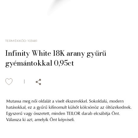
TERMÉKKÓD
:
103481
Infinity White 18K arany gyűrű
gyémántokkal 0,95ct
Mutassa meg női oldalát a viselt ékszerekkel. Sokoldalú, modern
hatásokkal, ez a gyűrű kifinomult külsőt kölcsönöz az öltözékednek.
Egyszerű vagy összetett, minden TEILOR darab elcsábítja Önt.
Válassza ki azt, amelyik Önt képviseli.