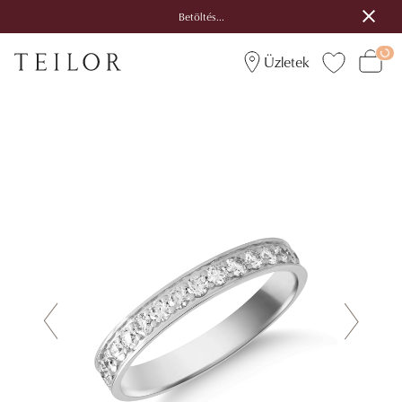
Betöltés...
Üzletek