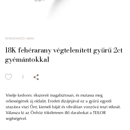
TERMÉKKÓD
:
46941
18K fehérarany végtelenített gyűrű 2ct
gyémántokkal
Viselje kedvenc ékszereit magabiztosan, és mutassa meg
nőiességének új oldalát. Eredeti dizájnjával ez a gyűrű egyedi
utazásra viszi Önt, kiemeli báját és vibrálóan vonzóvá teszi stílusát.
Válassza ki az Önhöz tökéletesen illő darabokat a TEILOR
segítségével.