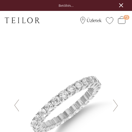
Betöltés...
Üzletek