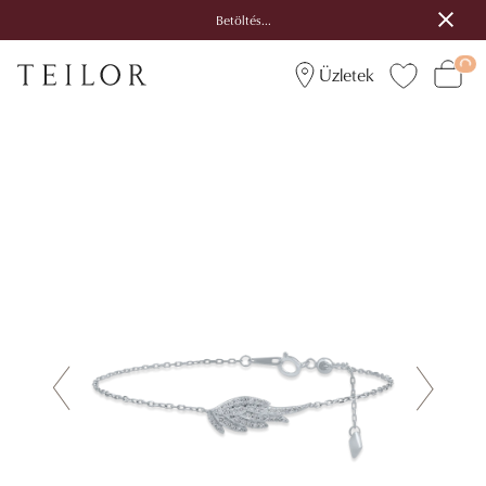
Betöltés...
Üzletek