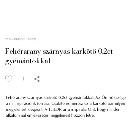
TERMÉKKÓD
:
180932
Fehérarany szárnyas karkötő 0.2ct
gyémántokkal
Fehérarany szárnyas karkötő 0.2ct gyémántokkal. Az Ön nőiessége
a mi inspirációnk forrása. Csábító és merész ez a karkötő bármilyen
megjelenést kiegészít. A TEILOR arra inspirálja Önt, hogy minden
alkalommal emlékezetes megjelenést hozzon létre.