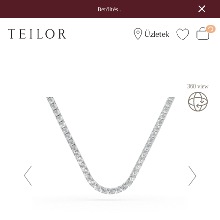
Betöltés...
Üzletek
360 view