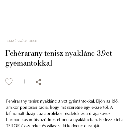
TERMÉKKÓD
:
181858
Fehérarany tenisz nyaklánc 3.9ct
gyémántokkal
Fehérarany tenisz nyaklánc 3.9ct gyémántokkal. Eljön az idő,
amikor pontosan tudja, hogy mit szeretne egy ékszertől. A
kifinomult dizájn, az aprólékos részletek és a drágakövek
harmonikusan ötvöződnek ebben a nyakláncban. Fedezze fel a
TEILOR ékszereket és válassza ki kedvenc darabját.