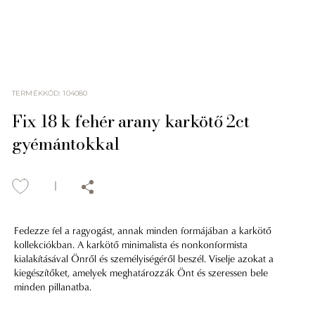
TERMÉKKÓD
:
104080
Fix 18 k fehér arany karkötő 2ct
gyémántokkal
Fedezze fel a ragyogást, annak minden formájában a karkötő
kollekciókban. A karkötő minimalista és nonkonformista
kialakításával Önről és személyiségéről beszél. Viselje azokat a
kiegészítőket, amelyek meghatározzák Önt és szeressen bele
minden pillanatba.