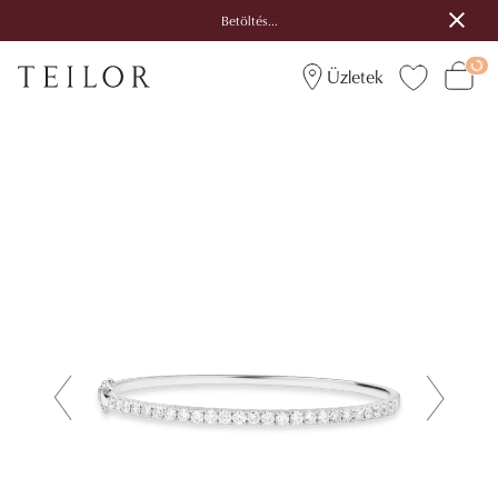
Betöltés...
Üzletek