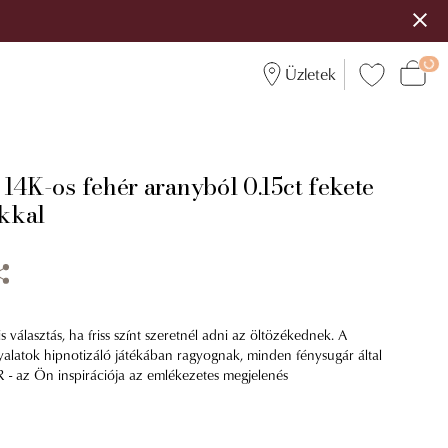
Üzletek
14K-os fehér aranyból 0.15ct fekete
kkal
s választás, ha friss színt szeretnél adni az öltözékednek. A
yalatok hipnotizáló játékában ragyognak, minden fénysugár által
OR - az Ön inspirációja az emlékezetes megjelenés