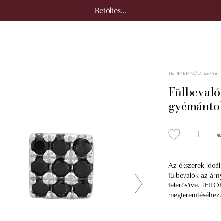
Betöltés...
TERMÉKKÓD
:
53748
Fülbevaló 
gyémánto
Az ékszerek ideáli
fülbevalók az árn
felerősítve. TEIL
megteremtéséhez.