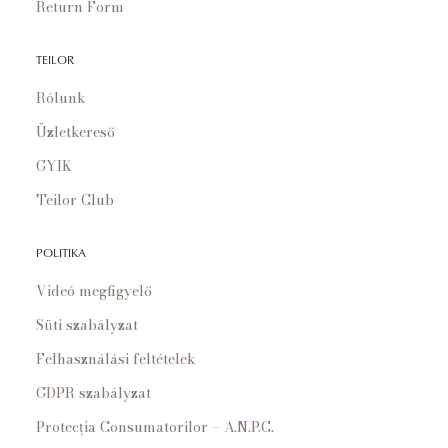
Return Form
TEILOR
Rólunk
Üzletkereső
GYIK
Teilor Club
POLITIKA
Videó megfigyelő
Süti szabályzat
Felhasználási feltételek
GDPR szabályzat
Protecția Consumatorilor – A.N.P.C.