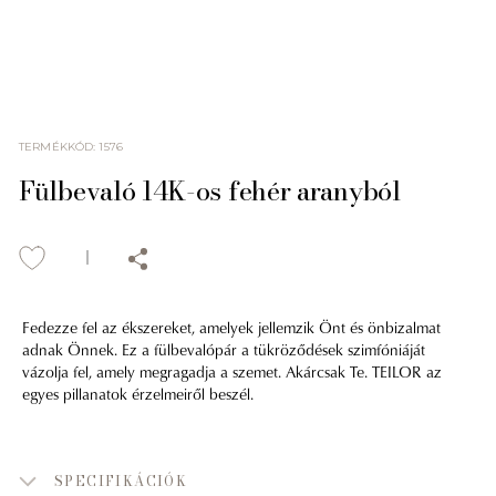
TERMÉKKÓD
:
1576
Fülbevaló 14K-os fehér aranyból
Fedezze fel az ékszereket, amelyek jellemzik Önt és önbizalmat
adnak Önnek. Ez a fülbevalópár a tükröződések szimfóniáját
vázolja fel, amely megragadja a szemet. Akárcsak Te. TEILOR az
egyes pillanatok érzelmeiről beszél.
SPECIFIKÁCIÓK