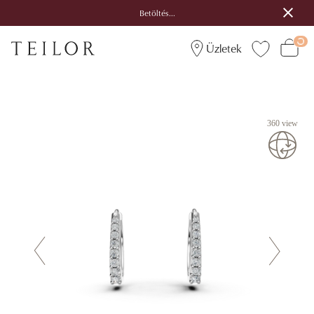
Betöltés...
Üzletek
360 view