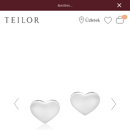
Betöltés...
Üzletek