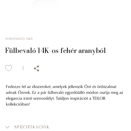
TERMÉKKÓD
:
1663
Fülbevaló 14K-os fehér aranyból
Fedezze fel az ékszereket, amelyek jellemzik Önt és önbizalmat
adnak Önnek. Ez a pár fülbevaló egyedülálló módon osztja meg az
elegancia iránti szenvedélyt. Találjon inspirációt a TEILOR
kollekcióiban!
SPECIFIKÁCIÓK