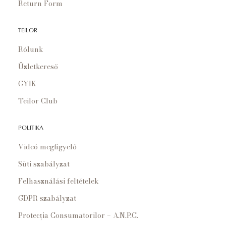
Return Form
TEILOR
Rólunk
Üzletkereső
GYIK
Teilor Club
POLITIKA
Videó megfigyelő
Süti szabályzat
Felhasználási feltételek
GDPR szabályzat
Protecția Consumatorilor – A.N.P.C.