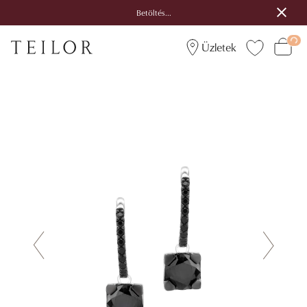
Betöltés...
Üzletek