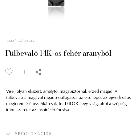
TERMÉKKÓD
:
53135
Fülbevaló 14K-os fehér aranyból
Viselj olyan ékszert, amelytől magabiztosnak érzed magad. A
fülbevaló a magával ragadó csillogással az első lépés az egyedi stílus
megteremtéséhez. Akárcsak Te. TEILOR - egy világ, ahol a szépség
iránti szeretet az inspiráció forrása.
SPECIFIKÁCIÓK