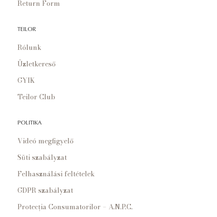
Return Form
TEILOR
Rólunk
Üzletkereső
GYIK
Teilor Club
POLITIKA
Videó megfigyelő
Süti szabályzat
Felhasználási feltételek
GDPR szabályzat
Protecția Consumatorilor – A.N.P.C.