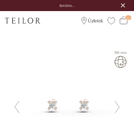
Betöltés...
Üzletek
360 view