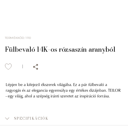
TERMÉKKÓD
:
1110
Fülbevaló 14K-os rózsaszín aranyból
Lépjen be a kifejező ékszerek világába. Ez a pár fülbevaló a
ragyogás és az elegancia egyensúlya egy értékes dizájnban. TEILOR
- egy világ, ahol a szépség iránti szeretet az inspiráció forrása.
SPECIFIKÁCIÓK