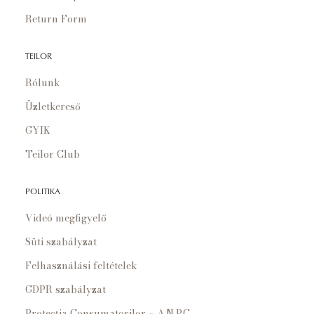
Return Form
TEILOR
Rólunk
Üzletkereső
GYIK
Teilor Club
POLITIKA
Videó megfigyelő
Süti szabályzat
Felhasználási feltételek
GDPR szabályzat
Protecția Consumatorilor – A.N.P.C.