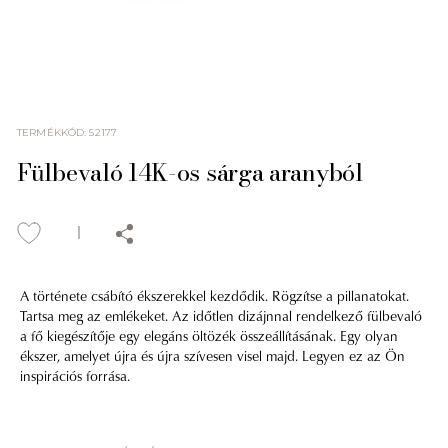
TERMÉKKÓD
:
52177
Fülbevaló 14K-os sárga aranyból
A története csábító ékszerekkel kezdődik. Rögzítse a pillanatokat.
Tartsa meg az emlékeket. Az időtlen dizájnnal rendelkező fülbevaló
a fő kiegészítője egy elegáns öltözék összeállításának. Egy olyan
ékszer, amelyet újra és újra szívesen visel majd. Legyen ez az Ön
inspirációs forrása.