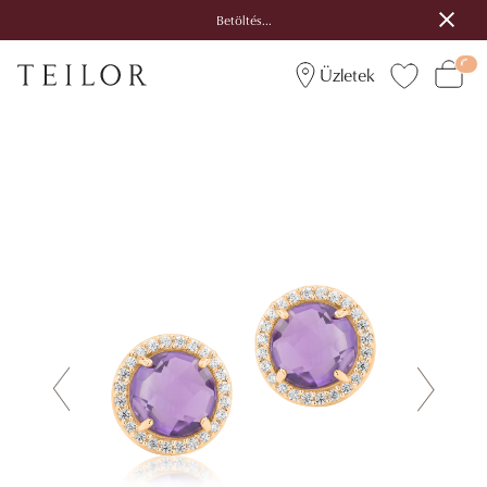
Betöltés...
Üzletek