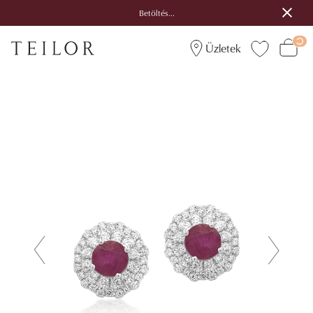
Betöltés...
Üzletek