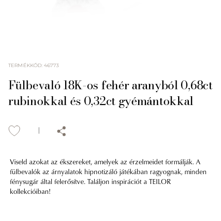
TERMÉKKÓD
:
46773
Fülbevaló 18K-os fehér aranyból 0,68ct
rubinokkal és 0,32ct gyémántokkal
Viseld azokat az ékszereket, amelyek az érzelmeidet formálják. A
fülbevalók az árnyalatok hipnotizáló játékában ragyognak, minden
fénysugár által felerősítve. Találjon inspirációt a TEILOR
kollekcióiban!