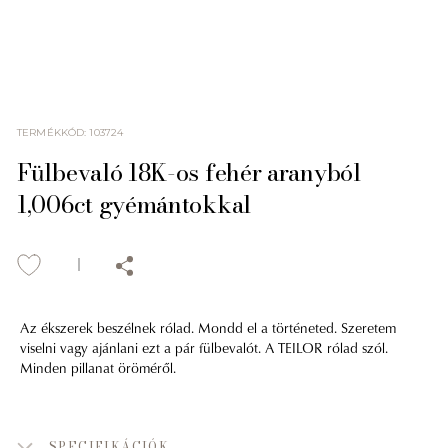
TERMÉKKÓD
:
103724
Fülbevaló 18K-os fehér aranyból
1,006ct gyémántokkal
Az ékszerek beszélnek rólad. Mondd el a történeted. Szeretem
viselni vagy ajánlani ezt a pár fülbevalót. A TEILOR rólad szól.
Minden pillanat öröméről.
SPECIFIKÁCIÓK