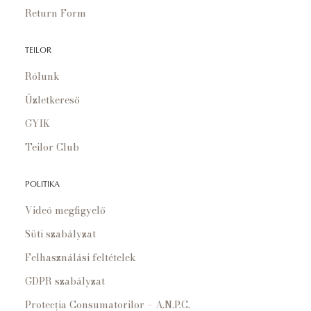
Return Form
TEILOR
Rólunk
Üzletkereső
GYIK
Teilor Club
POLITIKA
Videó megfigyelő
Süti szabályzat
Felhasználási feltételek
GDPR szabályzat
Protecția Consumatorilor – A.N.P.C.