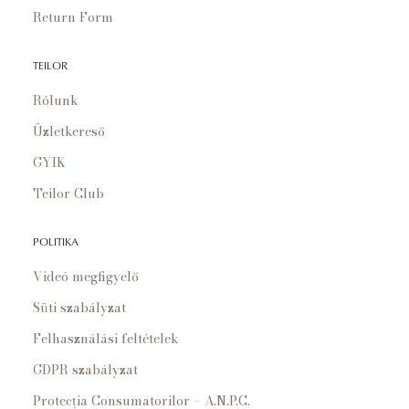
Return Form
TEILOR
Rólunk
Üzletkereső
GYIK
Teilor Club
POLITIKA
Videó megfigyelő
Süti szabályzat
Felhasználási feltételek
GDPR szabályzat
Protecția Consumatorilor – A.N.P.C.