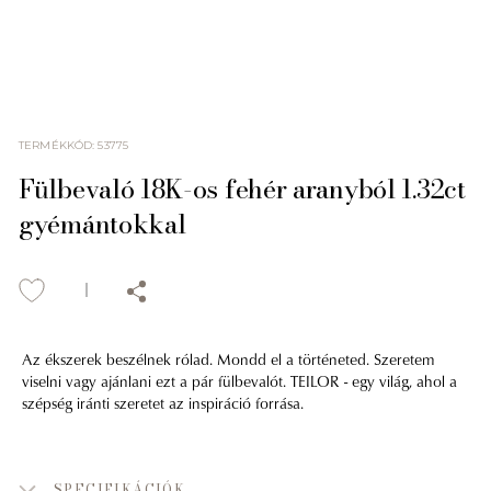
TERMÉKKÓD
:
53775
Fülbevaló 18K-os fehér aranyból 1.32ct
gyémántokkal
Az ékszerek beszélnek rólad. Mondd el a történeted. Szeretem
viselni vagy ajánlani ezt a pár fülbevalót. TEILOR - egy világ, ahol a
szépség iránti szeretet az inspiráció forrása.
SPECIFIKÁCIÓK