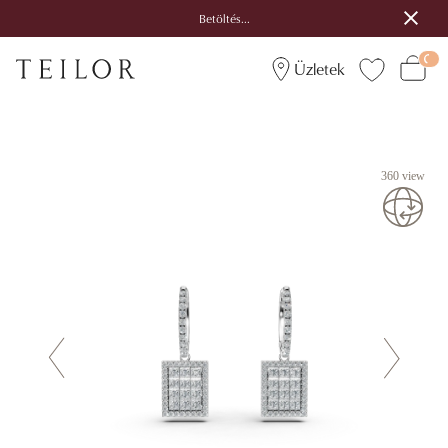
Betöltés...
Üzletek
360 view