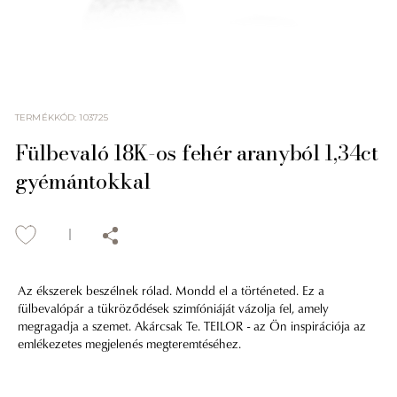
TERMÉKKÓD
:
103725
Fülbevaló 18K-os fehér aranyból 1,34ct
gyémántokkal
Az ékszerek beszélnek rólad. Mondd el a történeted. Ez a
fülbevalópár a tükröződések szimfóniáját vázolja fel, amely
megragadja a szemet. Akárcsak Te. TEILOR - az Ön inspirációja az
emlékezetes megjelenés megteremtéséhez.