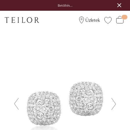
Betöltés...
Üzletek